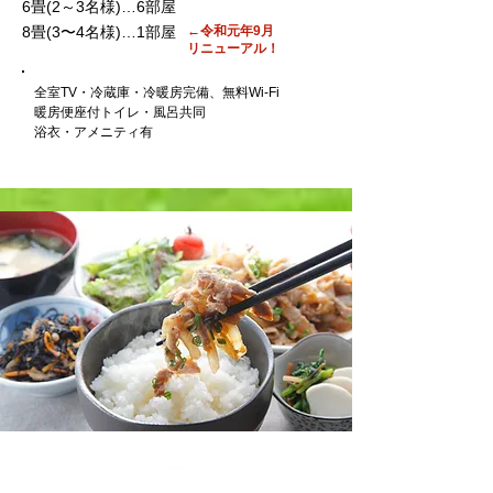
6畳(2～3名様)…6部屋
8畳(3〜4名様)…1部屋
←令和元年9月
リニューアル！
全室TV・冷蔵庫・冷暖房完備、無料Wi-Fi
暖房便座付トイレ・風呂共同
​浴衣・アメニティ有