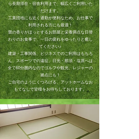
ら長期滞在・宿舎利用まで、幅広くご利用いた
だけます。
工業団地にも近く通勤が便利なため、お仕事で
利用される方にも最適！
畳の香りがほっとするお部屋と栄養満点な日替
わりのお食事で、一日の疲れをゆったりと癒し
てください♪
​建築・工事関係、ビジネスでのご利用はもちろ
ん、スポーツでの遠征、日光・那須・塩原へは
全て60分圏内なのでゴルフや観光、レジャーの
拠点にも！
ご自宅のようにくつろげる、アットホームなお
もてなしで皆様をお待ちしております。